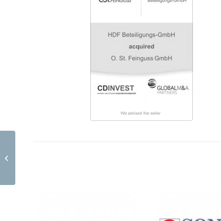
Haas Baumanagement GmbH und
Haas Holzprodukte GmbH