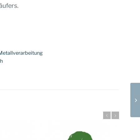
äufers.
H
Metallverarbeitung
ch