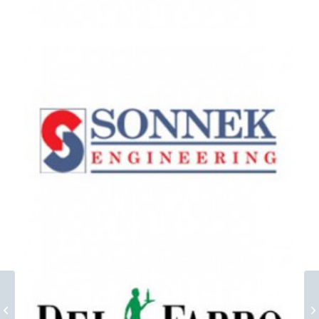
Donau Dampfschifffahrts GmbH EN